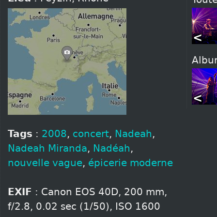
<
Alb
<
Tags
:
2008
,
concert
,
Nadeah
,
Nadeah Miranda
,
Nadéah
,
nouvelle vague
,
épicerie moderne
EXIF
: Canon EOS 40D, 200 mm,
f/2.8, 0.02 sec (1/50), ISO 1600