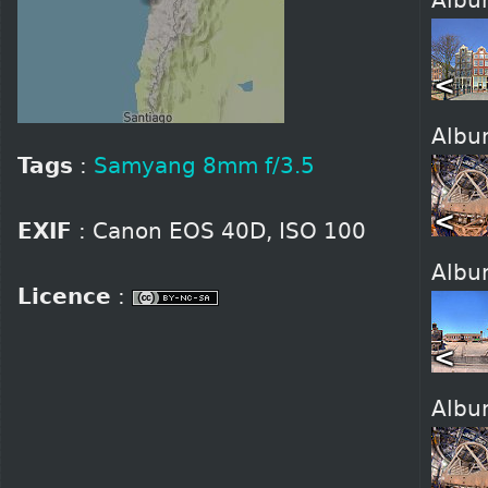
Alb
<
Alb
Tags
:
Samyang 8mm f/3.5
<
EXIF
: Canon EOS 40D, ISO 100
Alb
Licence
:
<
Alb