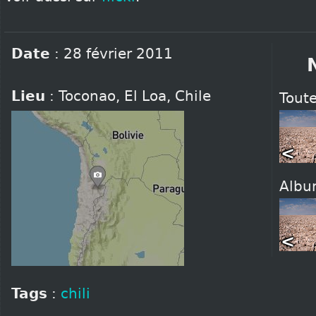
Date
:
28 février 2011
Lieu
:
Toconao
,
El Loa
,
Chile
Toute
<
Alb
<
Tags
:
chili