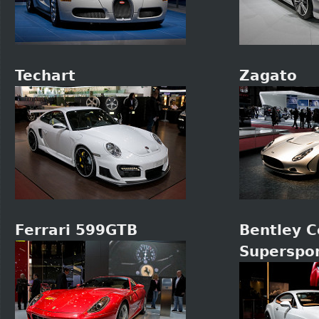
Techart
Zagato
Ferrari 599GTB
Bentley C
Superspo